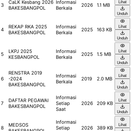
CaLK Kesbang 2026
Informasi
Lihat
3
2026
1.1 MB
BAKESBANGPOL
Berkala
Unduh
REKAP RKA 2025
Informasi
Lihat
4
2025
163 KB
BAKESBANGPOL
Berkala
Unduh
LKPJ 2025
Informasi
Lihat
5
2025
1.5 MB
KESBANGPOL
Berkala
Unduh
RENSTRA 2019
Informasi
Lihat
6
-2024
2019
2.0 MB
Berkala
BAKESBANGPOL
Unduh
Informasi
DAFTAR PEGAWAI
Lihat
7
Setiap
2026
209 KB
BAKESBANGPOL
Saat
Unduh
Informasi
MEDSOS
Lihat
8
Setiap
2026
389 KB
BAKESBANGPOL